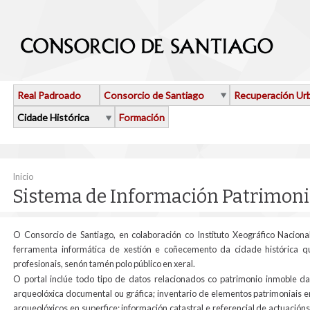
Ir o contido principal
Real Padroado
Consorcio de Santiago
Recuperación Ur
Cidade Histórica
Formación
Vostede está aquí
Inicio
Sistema de Información Patrimoni
O Consorcio de Santiago, en colaboración co Instituto Xeográfico Naciona
ferramenta informática de xestión e coñecemento da cidade histórica q
profesionais, senón tamén polo público en xeral.
O portal inclúe todo tipo de datos relacionados co patrimonio inmoble da
arqueolóxica documental ou gráfica; inventario de elementos patrimoniais 
arqueolóxicos en superfice; información catastral e referencial de actuacións