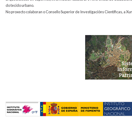
do tecido urbano.
No proxecto colaboran o Consello Superior de Investigacións Científicas, a Xun
cabecerageneral5_copia.jpg