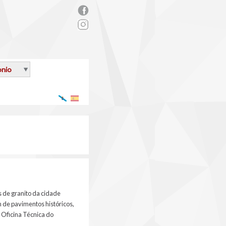
rs_facebook.png
onio
Galego
Español
 de granito da cidade
n de pavimentos históricos,
a Oficina Técnica do