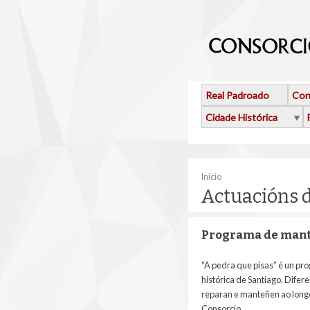
Ir o contido principal
Real Padroado
Con
Cidade Histórica
Vostede está aquí
Inicio
Actuacións 
Programa de mant
“A pedra que pisas” é un pr
histórica de Santiago. Difer
reparan e manteñen ao longo 
Consorcio.