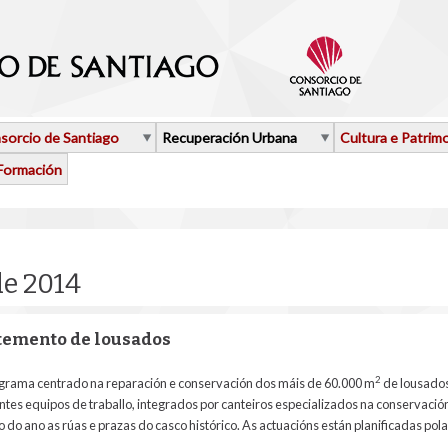
sorcio de Santiago
Recuperación Urbana
Cultura e Patrim
Formación
de 2014
emento de lousados
2
ograma centrado na reparación e conservación dos máis de 60.000 m
de lousados
entes equipos de traballo, integrados por canteiros especializados na conservació
do ano as rúas e prazas do casco histórico. As actuacións están planificadas pol