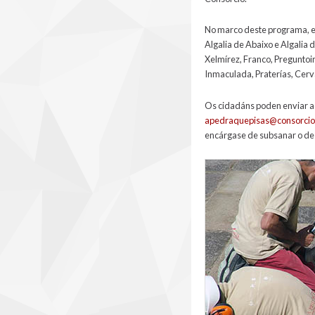
No marco deste programa, en
Algalia de Abaixo e Algalia 
Xelmírez, Franco, Preguntoir
Inmaculada, Praterías, Cerv
Os cidadáns poden enviar ao
apedraquepisas@consorcio
encárgase de subsanar o de
lousados14.jpg