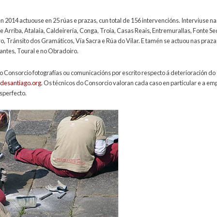
 2014 actuouse en 25 rúas e prazas, cun total de 156 intervencións. Interviuse n
de Arriba, Atalaia, Caldeirería, Conga, Troia, Casas Reais, Entremurallas, Fonte Se
o, Tránsito dos Gramáticos, Vía Sacra e Rúa do Vilar. E tamén se actuou nas prazas
antes, Toural e no Obradoiro.
 Consorcio fotografías ou comunicacións por escrito respecto á deterioración 
desantiago.org
. Os técnicos do Consorcio valoran cada caso en particular e a 
sperfecto.