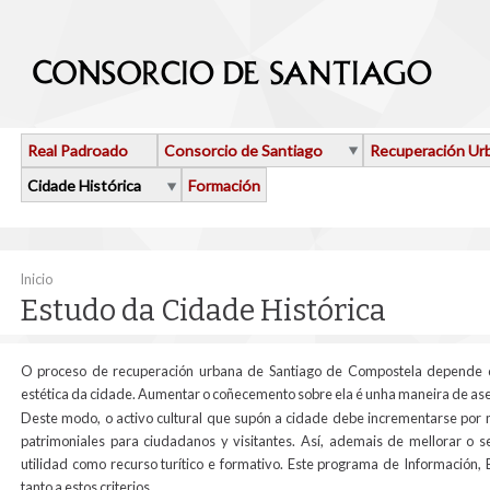
Ir o contido principal
Real Padroado
Consorcio de Santiago
Recuperación Ur
Cidade Histórica
Formación
Vostede está aquí
Inicio
Estudo da Cidade Histórica
O proceso de recuperación urbana de Santiago de Compostela depende da
estética da cidade. Aumentar o coñecemento sobre ela é unha maneira de as
Deste modo, o activo cultural que supón a cidade debe incrementarse por 
patrimoniales para ciudadanos y visitantes. Así, ademais de mellorar o 
utilidad como recurso turítico e formativo. Este programa de Información,
tanto a estos criterios.