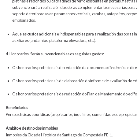
pletinas e redondos ou cadradiños de ferro existentes en portais, fiestra
subvencionará a realización das obras complementarias necesarias para a
soporte deterioradas en paramentos verticais, xambas, antepeitos, corp
emplomados.
Aqueles custos adicionais e indispensables para a realización das obras 
auxiliares (andamios, plataforma elevadora, etc.).
4. Honorarios. Serán subvencionables os seguintes gastos:
Os honorarios profesionais de redacción da documentación técnica e dire
Os honorarios profesionais de elaboración do informe de avaliación do edif
Os honorarios profesionais de redacción do Plan de Mantemento do edifici
Beneficiarios
Persoas físicas e xurídicas (propietarios, inquilinos, comunidades de propiet
Ámbito e destino dos inmobles
Inmobles da Cidade Histórica de Santiago de Compostela PE-1.