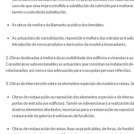
caso de que sexa imprescindible a substitución da cubrición para mellora
tamén o custo desta substitución.
As obras de mellora do illamento acústico dos inmobles.
As actuacións de consolidación, reposición e mellora das estruturas tra
introdución de novos produtos e derivados da madeira innovadores.
2. Obras destinadas á mellora da accesibilidade dos edificios e vivendas e ao 
Considéranse subvencionables as actuacións que consistan na instalación de 
relacionadas, así como a súa adecuación para o uso polas persoas referidas.
3. Obras de intervención sobre os elementos especiais de madeira e reixas. Se
Obras de restauración ou reposición dos elementos especiais e de interese
portas de entrada aos edificios). Tamén se subvencionará a realización 
doutros elementos afectados, necesarias para a restauración ou reposic
restauración de galerías tradicionais de fundición.
Obras de restauración de reixas, fixas ou practicables, de furas, de fundic