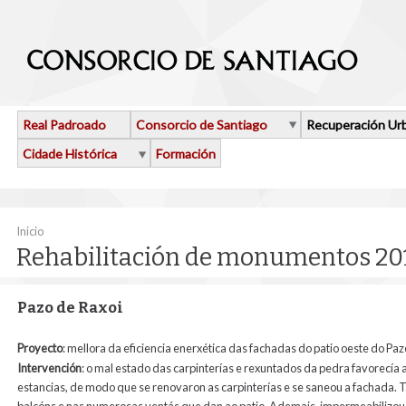
Ir o contido principal
Real Padroado
Consorcio de Santiago
Recuperación Ur
Cidade Histórica
Formación
Vostede está aquí
Inicio
Rehabilitación de monumentos 20
Pazo de Raxoi
Proyecto
: mellora da eficiencia enerxética das fachadas do patio oeste do Pa
Intervención
:
o mal estado das carpinterías e rexuntados da pedra favorecía 
estancias, de modo que se renovaron as carpinterías e se saneou a fachada. 