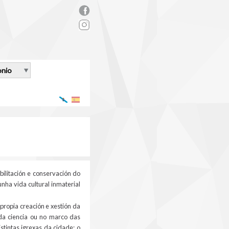
rs_facebook.png
onio
Galego
Español
abilitación e conservación do
nha vida cultural inmaterial
propia creación e xestión da
da ciencia ou no marco das
tintas igrexas da cidade; o