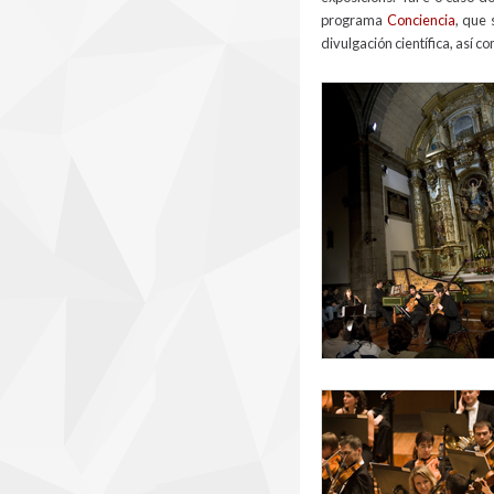
programa
Conciencia
, que
divulgación científica, así c
fmc2006_para_web.
rfg_para_web_1.jpg