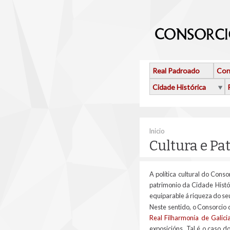
Ir o contido principal
Real Padroado
Con
Cidade Histórica
Vostede está aquí
Inicio
Cultura e Pa
A política cultural do Conso
patrimonio da Cidade Histór
equiparable á riqueza do seu
Neste sentido, o Consorcio 
Real Filharmonía de Galici
exposicións. Tal é o caso 