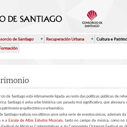
sorcio de Santiago
Recuperación Urbana
Cultura e Patrim
Formación
trimonio
rcio de Santiago está intimamente ligada ao resto das políticas públicas de reh
ica. Santiago é unha urbe histórica cun pasado moi significativo, que atesoura u
 patrimonio arquitectónico e urbanístico.
de Santiago realizou nos últimos anos unha serie de eventos únicos, ademais da 
a
e a
Escola de Altos Estudos Musicais
, tanto no campo da música, como no 
do Festival de Músicas Contemplativas e do Compostela Organum Festival en dis