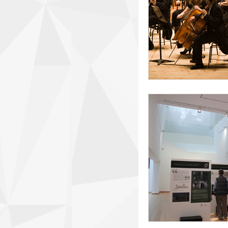
museo7_para_web.j