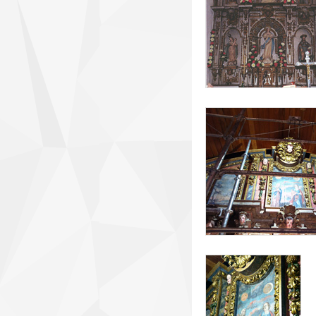
resturacion_retabl
resturacion_retab