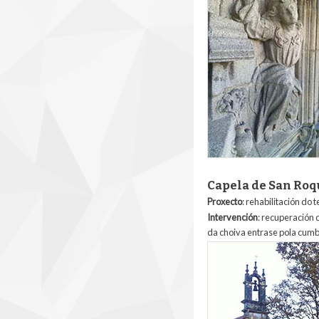
Capela de San Roq
Proxecto
: rehabilitación do 
Intervención
: recuperación 
da choiva entrase pola cumbr
sabugueira.jpg