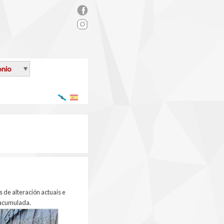
rs_facebook.png
onio
Galego
Español
 de alteración actuais e
a acumulada.