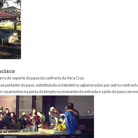
ncisco
arro de soporte do paso da confraría da Vera Cruz
ase portante do paso, substituíndo os taboleiros aglomerados por outros contrach
tar rozamentos na porta do templo no momento da entrada e saída do paso con mo
sco.jpg