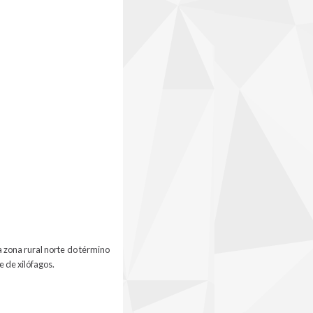
 zona rural norte do término
 de xilófagos.