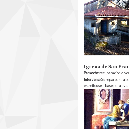
Igrexa de San Fra
Proxecto
: recuperación do c
Intervención
: reparouse a b
estreitouse a base para evi
veracruz-san-franci