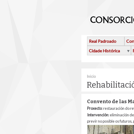
Ir o contido principal
Real Padroado
Con
Cidade Histórica
Vostede está aquí
Inicio
Rehabilitac
Convento de las M
Proxecto
: restauración do r
Intervención
: eliminación d
previr no posible os futuros
mercedarias.jpg