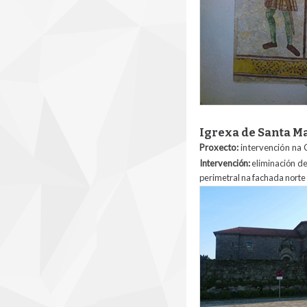
Igrexa de Santa M
Proxecto:
intervención na 
Intervención:
eliminación de
perimetral na fachada norte 
exterior_capela_cri