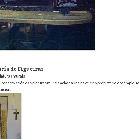
aría de Figueiras
pinturas murais
e conservación das pinturas murais achadas na nave e no prebisterio do templo, m
tución.