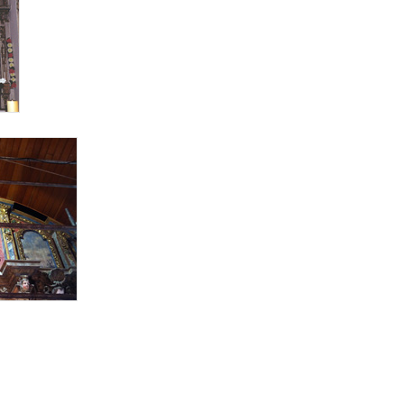
o_nemenzo1paraweb.jpg
lo_nemenzo2paraweb.jpg