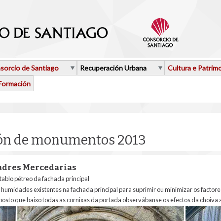
sorcio de Santiago
Recuperación Urbana
Cultura e Patrim
Formación
ión de monumentos 2013
adres Mercedarias
etablo pétreo da fachada principal
e humidades existentes na fachada principal para suprimir ou minimizar os factores
, posto que baixo todas as cornixas da portada observábanse os efectos da choiv