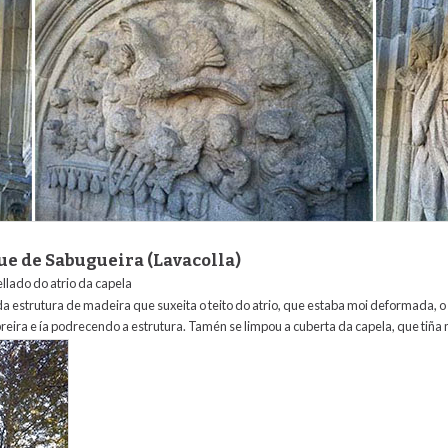
ue de Sabugueira (Lavacolla)
tellado do atrio da capela
da estrutura de madeira que suxeita o teito do atrio, que estaba moi deformada,
eira e ía podrecendo a estrutura. Tamén se limpou a cuberta da capela, que tiña m