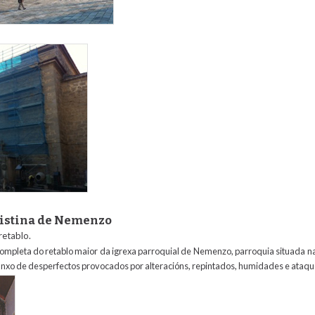
ios.jpg
ristina de Nemenzo
retablo.
ompleta do retablo maior da igrexa parroquial de Nemenzo, parroquia situada na
ranxo de desperfectos provocados por alteracións, repintados, humidades e ataque
ntes.jpg