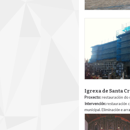
cristo_conxo_andam
Igrexa de Santa C
Proxecto:
restauración do 
Intervención:
restauración c
municipal. Eliminación e ar
retablo_nemenzo_a