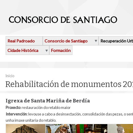
Ir o contido principal
Real Padroado
Consorcio de Santiago
Recuperación Ur
Cidade Histórica
Formación
Vostede está aquí
Inicio
Rehabilitación de monumentos 20
Igrexa de Santa Mariña de Berdía
Proxecto
: restauración do retablo maior
Intervención
: levouse a cabo a desinsectación, consolidación das pezas, o sen
unha imaxe unitaria do retablo.
retablo_de_berdia.jpg