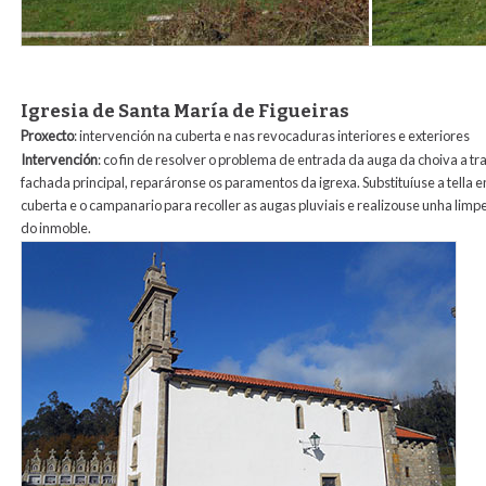
Igresia de Santa María de Figueiras
Proxecto
: intervención na cuberta e nas revocaduras interiores e exteriores
Intervención
: co fin de resolver o problema de entrada da auga da choiva a t
fachada principal, reparáronse os paramentos da igrexa. Substituíuse a tella 
cuberta e o campanario para recoller as augas pluviais e realizouse unha limp
do inmoble.
8_revocos_figueiras.jpg