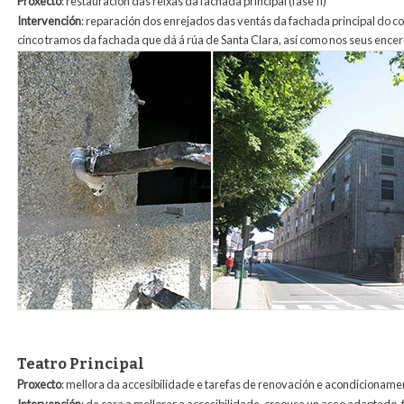
Proxecto
: restauración das reixas da fachada principal (fase II)
Intervención
: reparación dos enrejados das ventás da fachada principal do c
cinco tramos da fachada que dá á rúa de Santa Clara, así como nos seus ence
2_rejas_santa_clara.jpg
Teatro Principal
Proxecto
: mellora da accesibilidade e tarefas de renovación e acondicionam