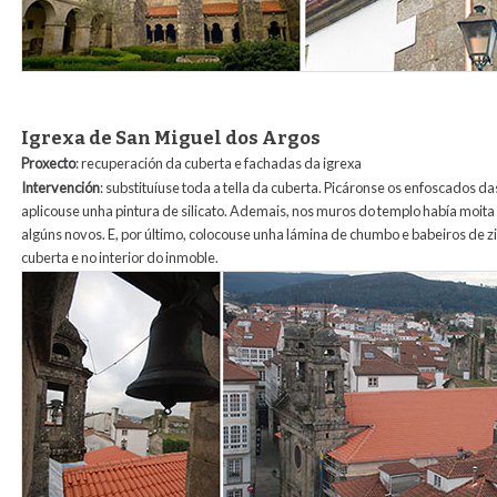
Igrexa de San Miguel dos Argos
Proxecto
: recuperación da cuberta e fachadas da igrexa
Intervención
: substituíuse toda a tella da cuberta. Picáronse os enfoscados 
aplicouse unha pintura de silicato. Ademais, nos muros do templo había moit
algúns novos. E, por último, colocouse unha lámina de chumbo e babeiros de 
cuberta e no interior do inmoble.
6_san_miguel_dos_agros.jpg