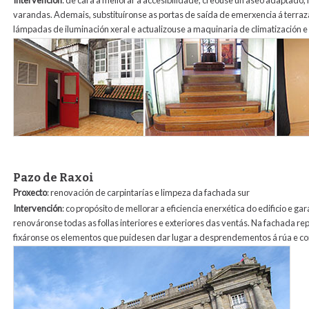
Intervención
: de cara a mellorar a accesibilidade, creouse un aseo adaptado
varandas. Ademais, substituíronse as portas de saída de emerxencia á terraz
lámpadas de iluminación xeral e actualizouse a maquinaria de climatización e 
3_teatro_principal.jpg
Pazo de Raxoi
Proxecto
: renovación de carpintarías e limpeza da fachada sur
Intervención
: co propósito de mellorar a eficiencia enerxética do edificio e ga
renováronse todas as follas interiores e exteriores das ventás. Na fachada rep
fixáronse os elementos que puidesen dar lugar a desprendementos á rúa e com
4_pazo_de_raxoi.jpg