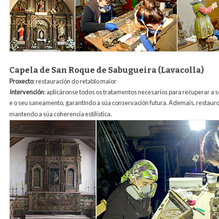
Capela de San Roque de Sabugueira (Lavacolla)
Proxecto
: restauración do retablo maior
Intervención
: aplicáronse todos os tratamentos necesarios para recuperar a so
e o seu saneamento, garantindo a súa conservación futura. Ademais, restauro
mantendo a súa coherencia estilística.
retablo_sabugueira.jpg