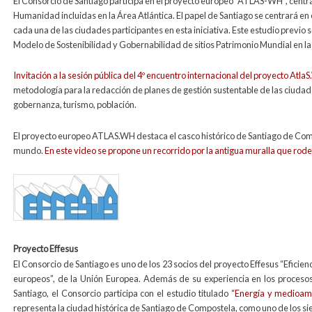
El Consorcio de Santiago participa en el proyecto europeo “ATLAS-WH”, centra
Humanidad incluidas en la Área Atlántica. El papel de Santiago se centrará en
cada una de las ciudades participantes en esta iniciativa. Este estudio previo 
Modelo de Sostenibilidad y Gobernabilidad de sitios Patrimonio Mundial en la
Invitación a la sesión pública del 4º encuentro internacional del proyecto Atla
metodología para la redacción de planes de gestión sustentable de las ciudade
gobernanza, turismo, población.
El proyecto europeo ATLAS.WH destaca el casco histórico de Santiago de Co
mundo.
En este video se propone un recorrido por la antigua muralla que rode
effesus_logo1.jpg
Proyecto Effesus
El Consorcio de Santiago es uno de los 23 socios del proyecto Effesus “Eficienc
europeos”, de la Unión Europea. Además de su experiencia en los procesos d
Santiago, el Consorcio participa con el estudio titulado
“Energía y medioamb
representa la ciudad histórica de Santiago de Compostela, como uno de los si