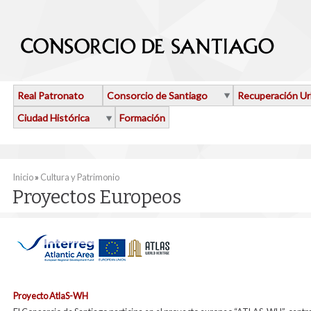
Pasar al contenido principal
Real Patronato
Consorcio de Santiago
Recuperación U
Ciudad Histórica
Formación
Se encuentra usted aquí
Inicio
»
Cultura y Patrimonio
Proyectos Europeos
Proyecto AtlaS-WH