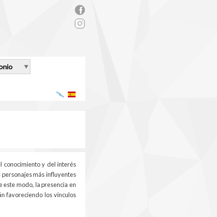
rs_facebook.png
onio
Galego
Español
l conocimiento y del interés
os personajes más influyentes
e este modo, la presencia en
án favoreciendo los vínculos