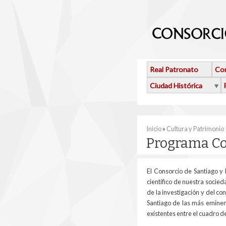
Pasar al contenido principal
Real Patronato
Con
Ciudad Histórica
Se encuentra usted 
Inicio
»
Cultura y Patrimonio
Programa Co
El Consorcio de Santiago y 
científico de nuestra socied
de la investigación y del c
Santiago de las más eminent
existentes entre el cuadro d