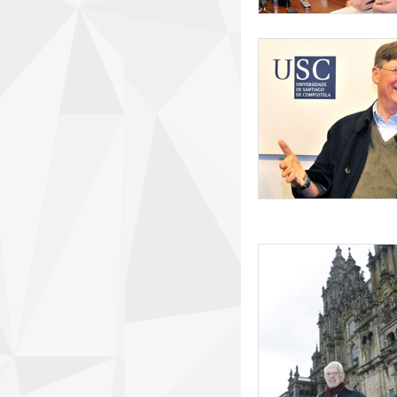
rueda_de_prensa_t
sheldon.jpg