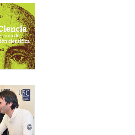
a_para_web.jpg
_centro_acompanado_de_ricardo_riguera_esquerda_e_jor