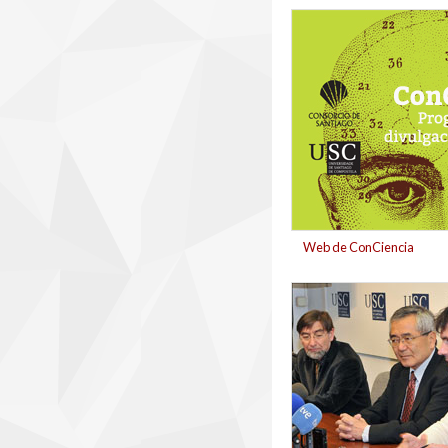
banner_concicienci
Web de ConCiencia
ei-ichi_negishi_no