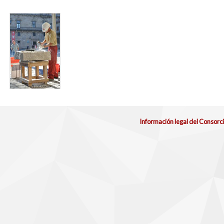
foro_canteiros_obradoiro_2012_para_web.jpg
Información legal del Consorc