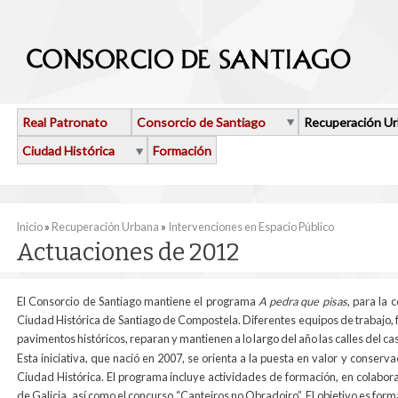
Pasar al contenido principal
Real Patronato
Consorcio de Santiago
Recuperación U
Ciudad Histórica
Formación
Se encuentra usted aquí
Inicio
»
Recuperación Urbana
»
Intervenciones en Espacio Público
Actuaciones de 2012
El Consorcio de Santiago mantiene el programa
A pedra que pisas
, para la 
Ciudad Histórica de Santiago de Compostela. Diferentes equipos de trabajo,
pavimentos históricos, reparan y mantienen a lo largo del año las calles del cas
Esta iniciativa, que nació en 2007, se orienta a la puesta en valor y conser
Ciudad Histórica. El programa incluye actividades de formación, en colabora
de Galicia, así como el concurso “Canteiros no Obradoiro”. El objetivo es fo