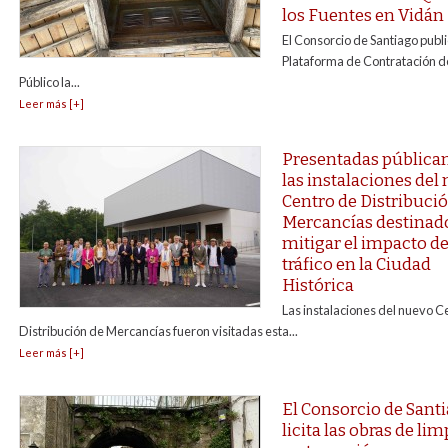
los Fuentes en Vidán
El Consorcio de Santiago publi
Plataforma de Contratación de
Público la...
Leer más [+]
Presentadas públic
las instalaciones del
Centro de Distribuci
Mercancías destinad
mitigar el impacto de
tráfico en la Ciudad
Histórica
Las instalaciones del nuevo C
Distribución de Mercancías fueron visitadas esta...
Leer más [+]
El Consorcio de Sant
licita las obras de lim