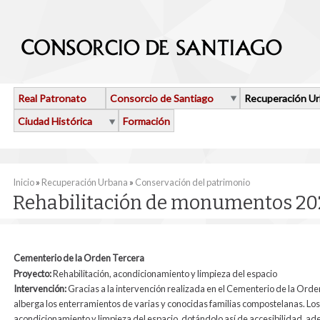
Pasar al contenido principal
Real Patronato
Consorcio de Santiago
Recuperación U
Ciudad Histórica
Formación
Se encuentra usted aquí
Inicio
»
Recuperación Urbana
»
Conservación del patrimonio
Rehabilitación de monumentos 20
Cementerio de la Orden Tercera
Proyecto:
Rehabilitación, acondicionamiento y limpieza del espacio
Intervención:
Gracias a la intervención realizada en el Cementerio de la Orden 
alberga los enterramientos de varias y conocidas familias compostelanas. Los t
acondicionamiento y limpieza del espacio, dotándolo así de accesibilidad, ade