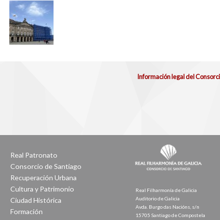
Información legal del Consorc
Real Patronato
Consorcio de Santiago
Recuperación Urbana
Cultura y Patrimonio
Real Filharmonía de Galicia
Auditorio de Galicia
Ciudad Histórica
Avda. Burgo das Nacións, s/n
Formación
15705 Santiago de Compostela