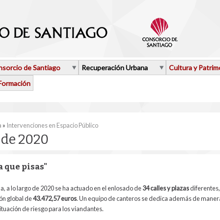
sorcio de Santiago
Recuperación Urbana
Cultura y Patrim
Formación
aquí
a
»
Intervenciones en Espacio Público
 de 2020
 que pisas"
, a lo largo de 2020 se ha actuado en el enlosado de
34 calles y plazas
diferentes,
ón global de
43.472,57
euros
. Un e
quipo de canteros se dedica además de manera
tuación de riesgo para los viandantes.