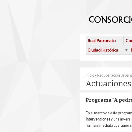
Pasar al contenido principal
Real Patronato
Con
Ciudad Histórica
Se encuentra usted 
Inicio
»
Recuperación Urban
Actuaciones
Programa "A pedra
En el marco de este programa
intervenciones
y una inversi
forma inmediata cualquier si