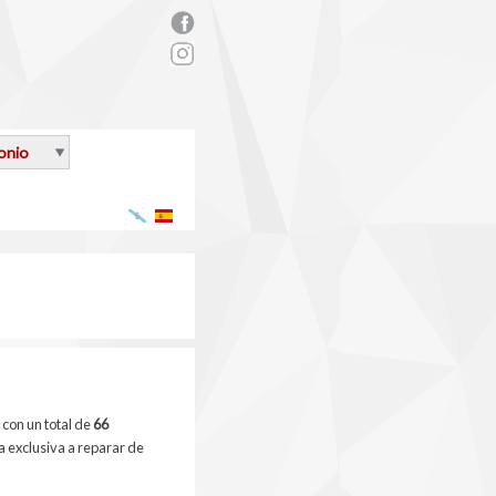
rs_facebook.png
onio
Galego
Español
 con un total de
66
 exclusiva a reparar de