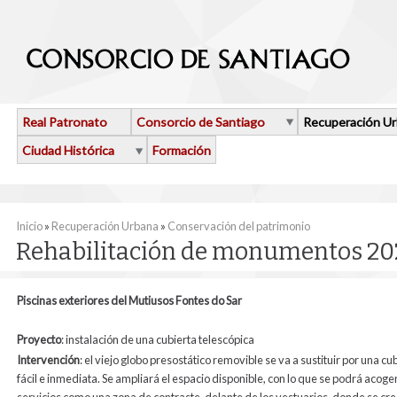
Pasar al contenido principal
Real Patronato
Consorcio de Santiago
Recuperación U
Ciudad Histórica
Formación
Se encuentra usted aquí
Inicio
»
Recuperación Urbana
»
Conservación del patrimonio
Rehabilitación de monumentos 20
Piscinas exteriores del Mutiusos Fontes do Sar
Proyecto
: instalación de una cubierta telescópica
Intervención
: el viejo globo presostático removible se va a sustituir por una 
fácil e inmediata. Se ampliará el espacio disponible, con lo que se podrá aco
servicios como una zona de contraste, delante de los vestuarios, donde se cr