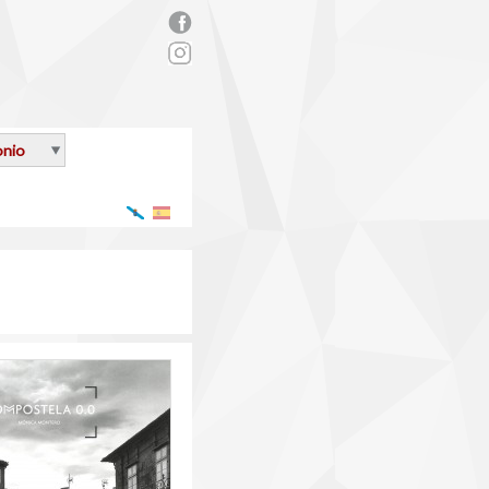
rs_facebook.png
onio
Galego
Español