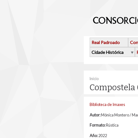
Ir o contido principal
Real Padroado
Con
Cidade Histórica
Vostede está aquí
Inicio
Compostela 
Biblioteca de Imaxes
Autor:
Mónica Montero / Mar
Formato:
Rústica
Año:
2022