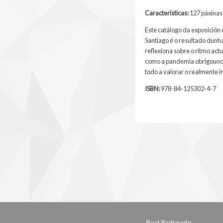
Características:
127 páxinas 
Este catálogo da exposició
Santiago é o resultado dun
reflexiona sobre o ritmo actu
como a pandemia obrigounos a
todo a valorar o realmente 
ISBN:
978-84-125302-4-7
Real Padroado