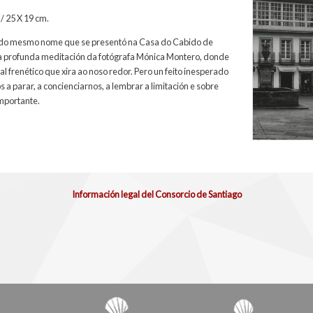
/ 25 X 19 cm.
n do mesmo nome que se presentó na Casa do Cabido de
ha profunda meditación da fotógrafa Mónica Montero, donde
al frenético que xira ao noso redor. Pero un feito inesperado
 parar, a concienciarnos, a lembrar a limitación e sobre
importante.
Información legal del Consorcio de Santiago