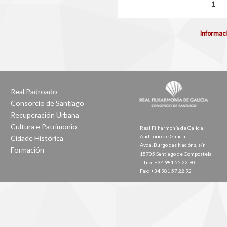
Páxinas
1
Informaci
Real Padroado
Consorcio de Santiago
Recuperación Urbana
Cultura e Patrimonio
Real Filharmonía de Galicia
Auditorio de Galicia
Cidade Histórica
Avda. Burgo das Nacións, s/n
Formación
15705 Santiago de Compostela
Tlfno: +34 981 55 22 90
Fax: +34 981 57 22 92