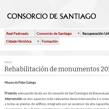
Ir o contido principal
Real Padroado
Consorcio de Santiago
Recuperación Ur
Cidade Histórica
Formación
Vostede está aquí
Inicio
Rehabilitación de monumentos 2
Museo do Pobo Galego
Proxecto
:
adecuación da ala sur do conxunto de San Domingos de Bonaval pa
Intervención
:
un dos aspectos máis relevantes desta intervención é a crea
a todas as plantas do edificio, integrado por un ascensor de alta capacid
revogaranse. As cubertas someteranse a unha reestruturación completa. 