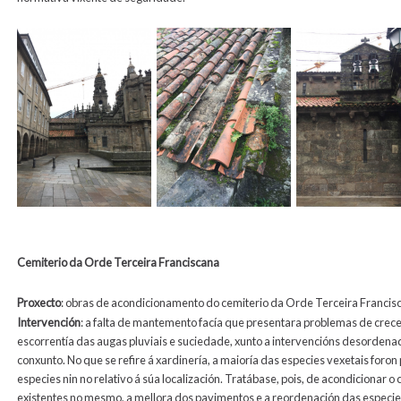
Cemiterio da Orde Terceira Franciscana
Prox
ecto
: obras de acondicionamento do cemiterio da Orde Terceira Francisc
Intervención
: a falta de mantemento facía que presentara problemas de crece
escorrentía das augas pluviais e suciedade, xunto a intervencións desordenad
conxunto. No que se refire á xardinería, a maioría das especies vexetais foron 
especies nin no relativo á súa localización. Tratábase, pois, de acondicionar 
existentes no mesmo, a mellora dos pavimentos e a reordenación das especie