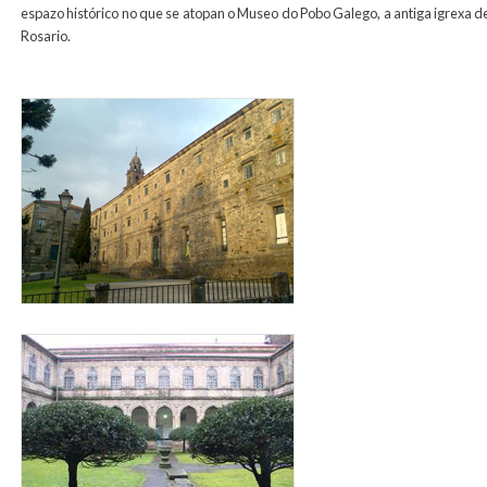
espazo histórico no que se atopan o Museo do Pobo Galego, a antiga igrexa d
Rosario.
san_domingos_para_web1.jpg
sandomingos_para_web2.jpg