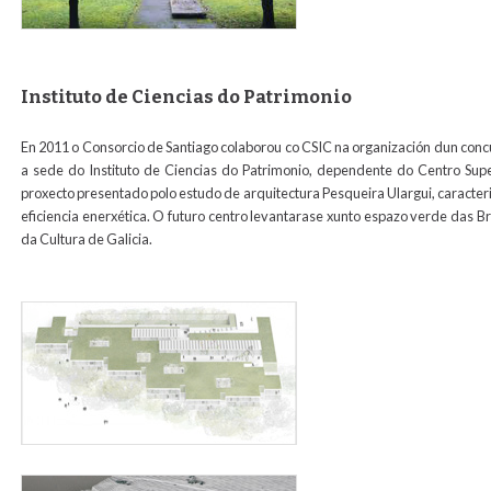
Instituto de Ciencias do Patrimonio
En 2011 o Consorcio de Santiago colaborou co CSIC na organización dun concur
a sede do Instituto de Ciencias do Patrimonio, dependente do Centro Super
proxecto presentado polo estudo de arquitectura Pesqueira Ulargui, caracteri
eficiencia enerxética. O futuro centro levantarase xunto espazo verde das Br
da Cultura de Galicia.
simulacion_incipit_para_web.jpg
maqueta_siuacion_incipit_para_web.jpg