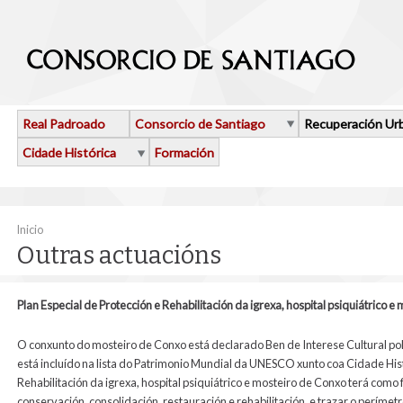
Ir o contido principal
Real Padroado
Consorcio de Santiago
Recuperación Ur
Cidade Histórica
Formación
Vostede está aquí
Inicio
Outras actuacións
Plan Especial de Protección e Rehabilitación da igrexa, hospital psiquiátrico 
O conxunto do mosteiro de Conxo está declarado Ben de Interese Cultural pola
está incluído na lista do Patrimonio Mundial da UNESCO xunto coa Cidade Histó
Rehabilitación da igrexa, hospital psiquiátrico e mosteiro de Conxo terá como
conservación, consolidación, restauración e rehabilitación, e trazar o perím