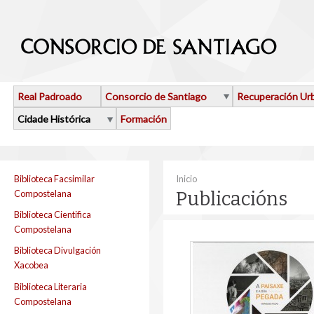
Ir o contido principal
Real Padroado
Consorcio de Santiago
Recuperación Ur
Cidade Histórica
Formación
Vostede está aquí
Biblioteca Facsimilar
Inicio
Compostelana
Publicacións
Biblioteca Cientifica
Compostelana
Biblioteca Divulgación
Xacobea
Biblioteca Literaria
Compostelana