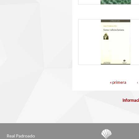
Páxinas
« primera
‹
Informaci
Real Padroado