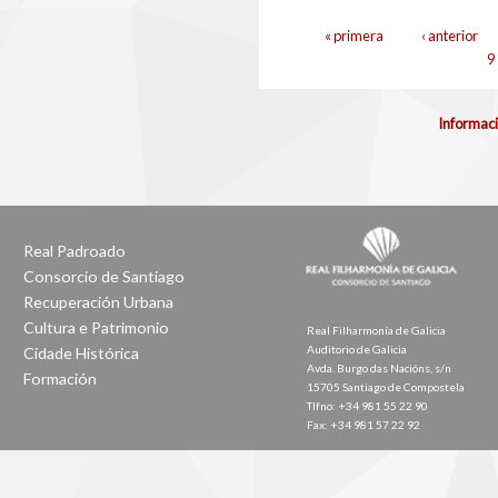
Páxinas
« primera
‹ anterior
9
Informaci
Real Padroado
Consorcio de Santiago
Recuperación Urbana
Cultura e Patrimonio
Real Filharmonía de Galicia
Auditorio de Galicia
Cidade Histórica
Avda. Burgo das Nacións, s/n
Formación
15705 Santiago de Compostela
Tlfno: +34 981 55 22 90
Fax: +34 981 57 22 92